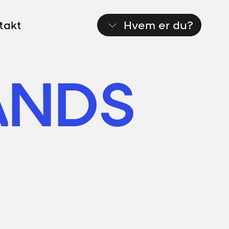
takt
Hvem er du?
ANDS