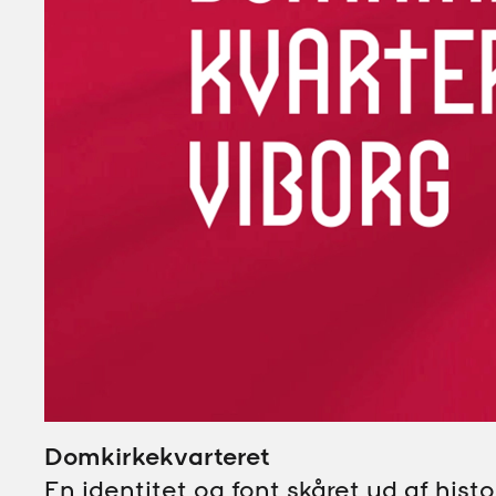
Domkirkekvarteret
En identitet og font skåret ud af histo