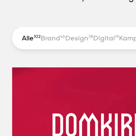
Alle
Brand
Design
Digital
Kam
102
46
38
19