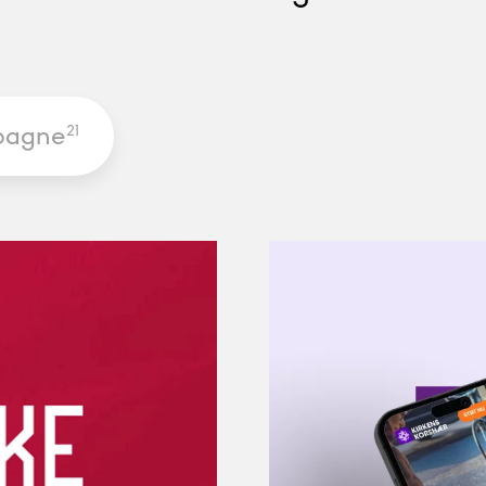
pagne
21