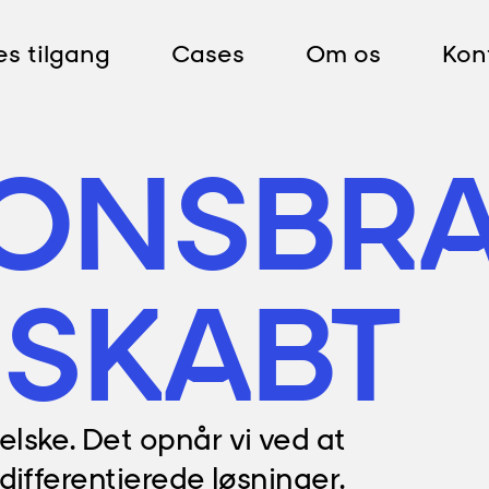
es tilgang
Cases
Om os
Kon
IONS­BR
 SKABT
lske. Det opnår vi ved at
differentierede løsninger.