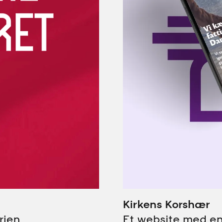
Kirkens Korshær
rien
Et website med e